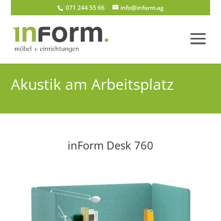
071 244 55 66
info@inform.ag
Akustik am Arbeitsplatz
inForm Desk 760