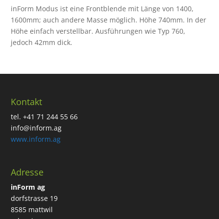
inForm Modus ist eine Frontblende mit Länge von 1400,
1600mm; auch andere Masse möglich. Höhe 740mm. In der
Höhe einfach verstellbar. Ausführungen wie Typ 760,
jedoch 42mm dick.
Kontakt
tel. +41 71 244 55 66
info@inform.ag
www.inform.ag
Adresse
inForm ag
dorfstrasse 19
8585 mattwil