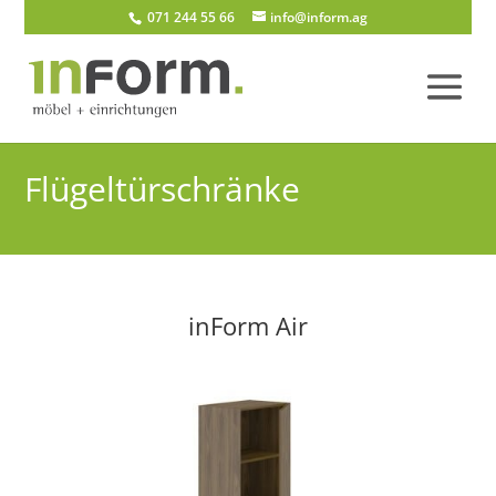
071 244 55 66
info@inform.ag
Flügeltürschränke
inForm Air