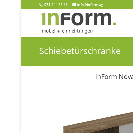
071 244 55 66
info@inform.ag
Schiebetürschränke
inForm Nov