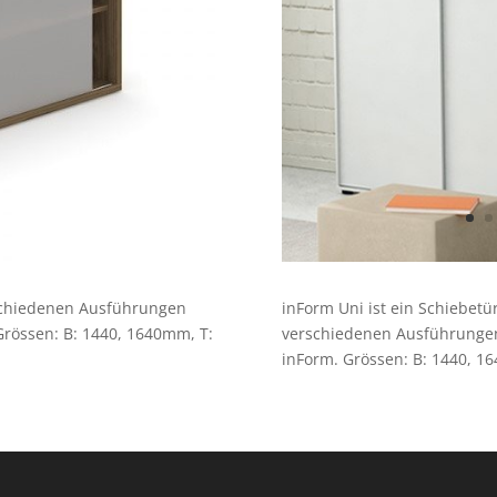
rschiedenen Ausführungen
inForm Uni ist ein Schiebet
rössen: B: 1440, 1640mm, T:
verschiedenen Ausführungen
inForm.
Grössen: B: 1440, 